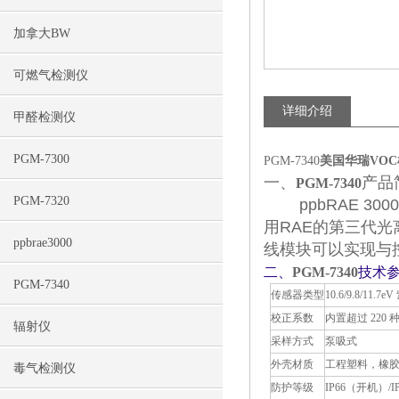
加拿大BW
可燃气检测仪
详细介绍
甲醛检测仪
PGM-7300
PGM-7340
美国华瑞VOC检
一、
产品
PGM-7340
PGM-7320
ppbRAE 30
用RAE的第三代光
ppbrae3000
线模块可以实现与
二、
PGM-7340
技术
PGM-7340
传感器类型
10.6/9.8/11.
校正系数
内置超过 220 种
辐射仪
采样方式
泵吸式
外壳材质
工程塑料，橡
毒气检测仪
防护等级
IP66（开机）