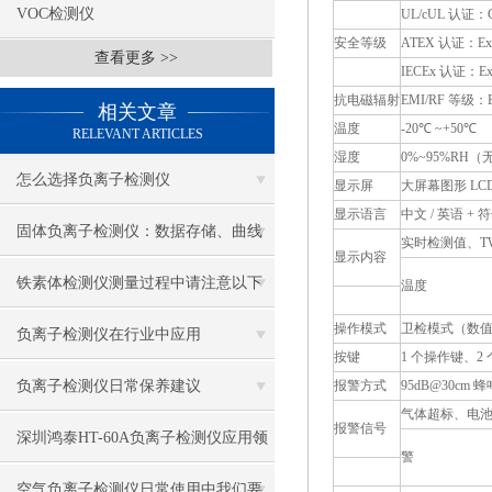
VOC检测仪
UL/cUL 认证：Class
安全等级
ATEX 认证：Ex II
查看更多 >>
IECEx 认证：Ex i
抗电磁辐射
EMI/RF 等级：EMC
相关文章
温度
-20℃ ~+50℃
RELEVANT ARTICLES
湿度
0%~95%RH
怎么选择负离子检测仪
显示屏
大屏幕图形 L
显示语言
中文 / 英语 + 
固体负离子检测仪：数据存储、曲线
实时检测值、T
显示内容
分析与报表导出功能详解
铁素体检测仪测量过程中请注意以下
温度
操作模式
卫检模式（数
几点
负离子检测仪在行业中应用
按键
1 个操作键、2
负离子检测仪日常保养建议
报警方式
95dB@30cm 
气体超标、电
报警信号
深圳鸿泰HT-60A负离子检测仪应用领
警
域
空气负离子检测仪日常使用中我们要