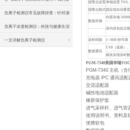
报警点设置
单独设置 TWA、
报警点模式
锁定或自动重
注意那几个要点？
负离子检测仪常见故障排查：针对读
内置存储 2600
数据存储
数不稳、响应迟钝问题的诊断与处理
负离子浓度检测仪：科技与健康生活
录内容包括日期、
的完满融合，打造高品质呼吸体验！
采样间隔
1~3600 秒可调
一文详解负离子检测仪
USB（底座）
数据通讯
模块实现实时
PGM-7340
美国华瑞VOC检
PGM-7340
主机（含
充电器
/PC
通讯适配
交流适配器
碱性电池适配器
橡胶保护套
进气采样杆、进气管
使用说明书、资料及
便携软包