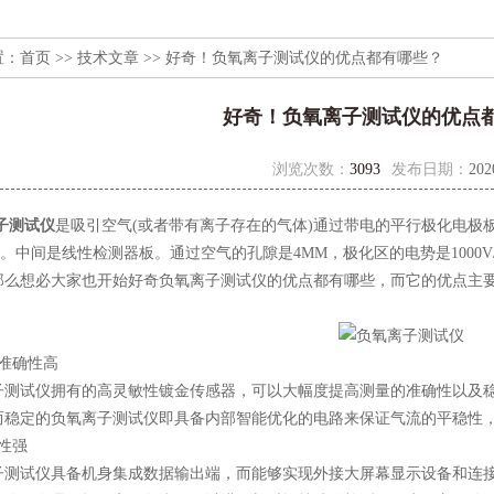
置：
首页
>>
技术文章
>> 好奇！负氧离子测试仪的优点都有哪些？
好奇！负氧离子测试仪的优点
浏览次数：
3093
发布日期：
202
子测试仪
是吸引空气(或者带有离子存在的气体)通过带电的平行极化电极
势。中间是线性检测器板。通过空气的孔隙是4MM，极化区的电势是100
那么想必大家也开始好奇负氧离子测试仪的优点都有哪些，而它的优点主
准确性高
试仪拥有的高灵敏性镀金传感器，可以大幅度提高测量的准确性以及稳
而稳定的负氧离子测试仪即具备内部智能优化的电路来保证气流的平稳性
性强
试仪具备机身集成数据输出端，而能够实现外接大屏幕显示设备和连接