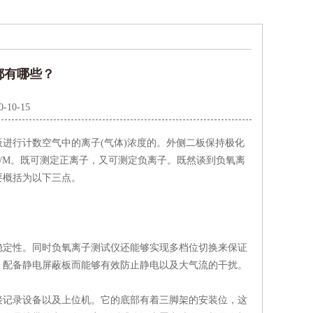
都有哪些？
0-10-15
板进行计数空气中的离子(气体)浓度的。外侧二板保持极化
0V/M。既可测定正离子，又可测定负离子。既然谈到负氧离
要概括为以下三点。
定性。同时负氧离子测试仪还能够实现多档位切换来保证
，配备静电屏蔽板而能够有效防止静电以及大气流的干扰。
记录设备以及上位机。它的底部有着三脚架的安装位，这