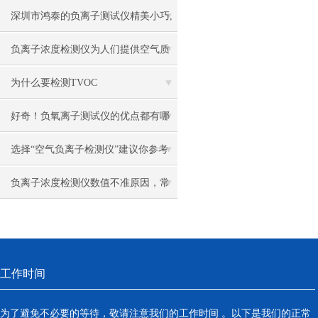
深圳市鸿泰的负离子测试仪精美小巧,
方便携带
负离子浓度检测仪为人们提供空气质
量评估和改善的依据
为什么要检测TVOC
好奇！负氧离子测试仪的优点都有哪
些？
选择“空气负离子检测仪”建议你参考
这6个要点
负离子浓度检测仪数值不准原因，常
见故障排查校准修复实用方法
工作时间
为了避免不必要的等待，敬请注意我们的工作时间 。以下是我们的正常