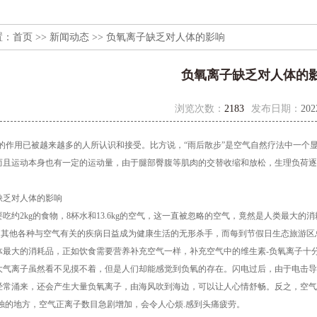
置：
首页
>>
新闻动态
>> 负氧离子缺乏对人体的影响
负氧离子缺乏对人体的
浏览次数：
2183
发布日期：
202
用已被越来越多的人所认识和接受。比方说，“雨后散步”是空气自然疗法中一个显
而且运动本身也有一定的运动量，由于腿部臀腹等肌肉的交替收缩和放松，生理负荷逐
乏对人体的影响
约2kg的食物，8杯水和13.6kg的空气，这一直被忽略的空气，竟然是人类最大
肺癌和其他各种与空气有关的疾病日益成为健康生活的无形杀手，而每到节假日生态旅游
大的消耗品，正如饮食需要营养补充空气一样，补充空气中的维生素-负氧离子十分
离子虽然看不见摸不着，但是人们却能感觉到负氧的存在。闪电过后，由于电击导
经常涌来，还会产生大量负氧离子，由海风吹到海边，可以让人心情舒畅。反之，空气中
污浊的地方，空气正离子数目急剧增加，会令人心烦.感到头痛疲劳。