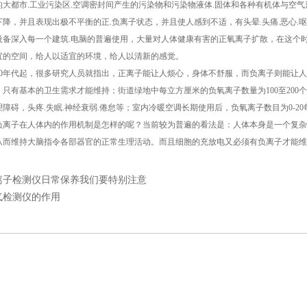
都市.工业污染区.空调密封间产生的污染物和污染物液体.固体和各种有机体与空气
降，并且表现出极不平衡的正.负离子状态，并且使人感到不适，有头晕.头痛.恶心.呕
设备深入每一个建筑.电脑的普遍使用，大量对人体健康有害的正氧离子扩散，在这个
宜的空间，给人以适宜的环境，给人以清新的感觉。
0年代起，很多研究人员就指出，正离子能让人烦心，身体不舒服，而负离子则能让人
00个，只有基本的卫生需求才能维持；街道绿地中每立方厘米的负氧离子数量为100至20
障碍，头疼.失眠.神经衰弱.倦怠等；室内冷暖空调长期使用后，负氧离子数目为0-2
子在人体内的作用机制是怎样的呢？当前较为普遍的看法是：人体本身是一个复杂的带
从而维持大脑指令各部器官的正常生理活动。而且细胞的充放电又必须有负离子才能维
离子检测仪日常保养我们要特别注意
气检测仪的作用