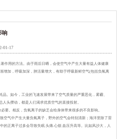
影响
2-01-17
著作用的方法。由于雨后日晒，会使空气中产生大量有益人体健康
渐增加，呼吸加深，肺活量增大，有助于呼吸新鲜空气(包括负氧离
的消耗品。如今，工业的飞速发展带来了空气质量的严重恶化，雾霾、
区总人头攒动，都是人们渴求优质空气的直接投射。
必要。相反，负氧离子的缺乏会给身体带来很多的不良影响。
致空气中产生大量负氧离子，野外的空气会特别清新；海洋里除了雷
的正离子过多会导致失眠.头痛.心烦.血压升高等。比如风沙大，人