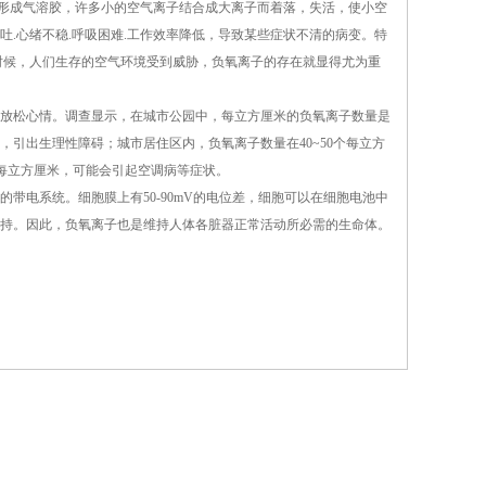
形成气溶胶，许多小的空气离子结合成大离子而着落，失活，使小空
吐.心绪不稳.呼吸困难.工作效率降低，导致某些症状不清的病变。特
时候，人们生存的空气环境受到威胁，负氧离子的存在就显得尤为重
放松心情。调查显示，在城市公园中，每立方厘米的负氧离子数量是
0个，引出生理性障碍；城市居住区内，负氧离子数量在40~50个每立方
0每立方厘米，可能会引起空调病等症状。
电系统。细胞膜上有50-90mV的电位差，细胞可以在细胞电池中
持。因此，负氧离子也是维持人体各脏器正常活动所必需的生命体。