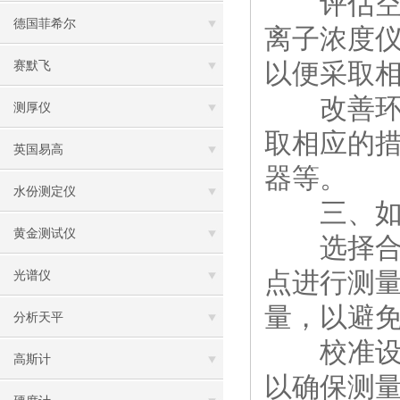
评估空气
德国菲希尔
离子浓度
以便采取
赛默飞
改善环境
测厚仪
取相应的
英国易高
器等。
水份测定仪
三、如何
黄金测试仪
选择合适
点进行测
光谱仪
量，以避
分析天平
校准设备
高斯计
以确保测