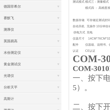
测试模式
模式三：测量模式
德国菲希尔
模式四 ： 高精度
赛默飞
数据存储
可存储近测试的5
自动关机
无操作 10分钟自
测厚仪
供电方式
充电
仪器尺寸
14CM*76CM*3
英国易高
配件
仪器箱、说明书、
认证
CE认证
水份测定仪
COM-3
黄金测试仪
COM-301
一、按下电
光谱仪
5）。
分析天平
高斯计
二、按下开