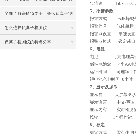
泵流速 450～550cc/
5、报警参数
全面了解瓷砖负离子：瓷砖负离子测
报警方式 95dB蜂鸣器
报警信号 气体超标、
试仪的功能与使用方法
怎么选择负离子检测仪
报警点设置 单独设置
报警点模式 锁定或自
负离子检测仪的特点分享
6、电源
电池 可充电锂离子电池：
碱性电池盒 4个AA电
运行时间 可连续工作
锂电池充电时间 8小时
7、显示及操作
显示屏 大屏幕图形L
显示语言 中文/英语
显示内容 实时检测值
按键 1个操作键、2
8、标定
标定方式 零点/扩展