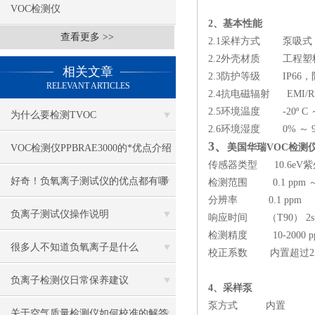
VOC检测仪
2、基本性能
查看更多 >>
2.1采样方式 泵吸式
2.2外壳材质 工程塑
相关文章
2.3防护等级 IP66
RELEVANT ARTICLES
2.4抗电磁辐射 EMI/RF等级
2.5环境温度 -20º C ～ 
为什么要检测TVOC
2.6环境湿度 0% ～
3、
美国华瑞VOC检测仪m
VOC检测仪PPBRAE3000的*优点介绍
传感器类型 10.6eV紫
好奇！负氧离子测试仪的优点都有哪
检测范围 0.1 ppm ～5
分辨率 0.1 ppm
些？
负离子测试仪操作说明
响应时间 （T90） 2s
检测精度 10-2000 
很多人不知道负氧离子是什么
校正系数 内置超过22
负离子检测仪日常保养建议
4、采样泵
泵方式 内置
关于空气质量检测仪如何校准的解答