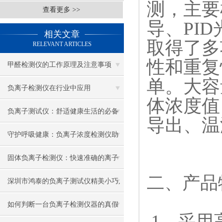
测，主要
查看更多 >>
导、PI
相关文章
取得了多
RELEVANT ARTICLES
性和重复
甲醛检测仪的工作原理及注意事项
单。大容
负离子检测仪在行业中应用
体浓度值
负离子测试仪：舒适健康生活的必备
导出、温
品
守护呼吸健康：负离子浓度检测仪助
力空气质量监测
固体负离子检测仪：快速准确的离子
二、产品
检测解决方案
深圳市鸿泰的负离子测试仪精美小巧,
方便携带
如何判断一台负离子检测仪器的真假
1、采用