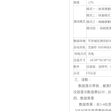
精度
±5%
模式一：标准测量
模式二：快速模式
测试模式
模式三：精确测量
模式四 ： 高精度
数据存储
可存储近测试的5
自动关机
无操作 10分钟自
供电方式
充电
仪器尺寸
14CM*76CM*3
配件
仪器箱、说明书、
认证
CE认证
三
、读数：
数据显示界面，被测产品
仪器显示数值乘以10，比
四、数据查看
数据查看：在1-4任意
VIEW选定所需要的存储数