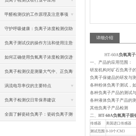
负离子检测仪在行业中应用
甲醛检测仪的工作原理及注意事项
守护呼吸健康：负离子浓度检测仪助
详细介绍
力空气质量监测
负离子测试仪的操作方法和使用注意
HT-60A
负氧离子
事项
如何正确使用负氧离子浓度检测仪进
一、产品的应用范围：
研发机构对矿石负离子
行环境空气质量监测
负离子检测仪是测量大气中、正负离
负离子保健品的研发与
子的仪器
各种粉体负离子测试，
涡流电导率仪的主要特点
各种负离子产品的测试
负离子检测仪日常保养建议
各种液体负离子产品的
其他负离子产品检测
全面了解瓷砖负离子：瓷砖负离子测
二、
HT-60A
负氧离子眼
传感器
美国进口传感器
试仪的功能与使用方法
测试范围
0-10个/CM3